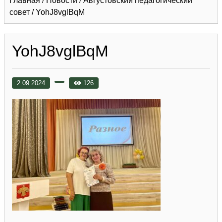
Главная
/
Новости
/
Августовский педагогический
совет
/
YohJ8vglBqM
YohJ8vglBqM
2 09 2024
126