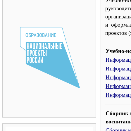
Учебно-и
руководит
организац
и оформл
проектов (
Учебно-ис
Информаци
Информаци
Информаци
Информаци
Информаци
Сборник 
воспитан
Сборник м