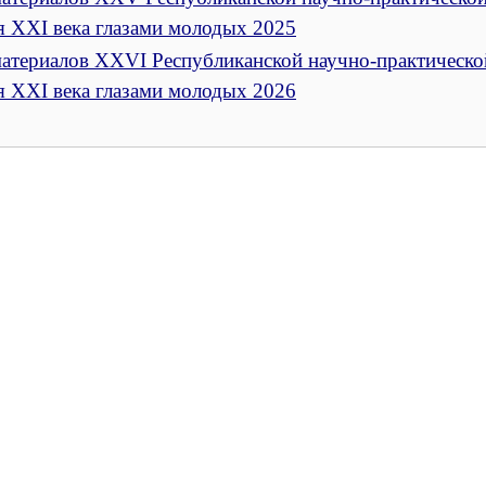
я XXI века глазами молодых 2025
атериалов XXVI Республиканской научно-практическо
я XXI века глазами молодых 2026