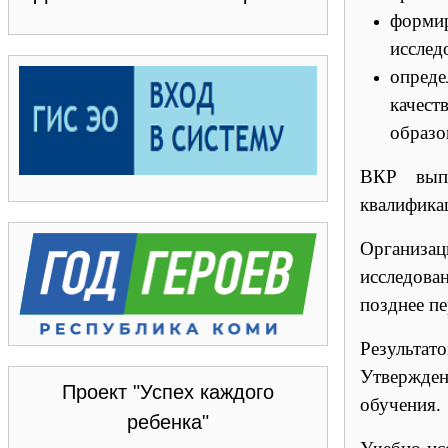
формир
исслед
опреде
качест
образо
ВКР вып
квалифика
Организац
исследова
позднее пе
Результат
Утвержден
Проект "Успех каждого
обучения.
ребенка"