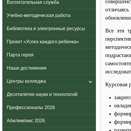
совершенс
Воспитательная служба
отличаясь
Учебно-методическая работа
обновлени
Библиотека и электронные ресурсы
Все эти т
перспекти
Проект «Успех каждого ребенка»
методичес
подрастаю
Парта героя
самостоя
Наши достижения
исследоват
Центры колледжа
Курсовая 
Десятилетие науки и технологий
закреп
овладе
Профессионалы 2026
формир
Абилимпикс 2026
формир
развит