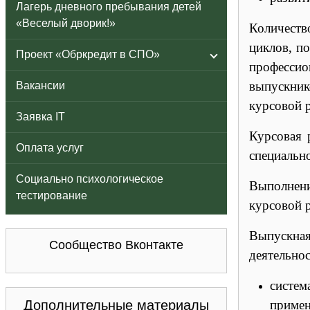
Лагерь дневного пребывания детей
«Веселый дворик!»
Количеств
циклов, п
Проект «Обркредит в СПО»
профессио
выпускник
Вакансии
курсовой р
Заявка IT
Курсовая 
Оплата услуг
специальн
Социально психологическое
Выполнени
тестирование
курсовой 
Выпускна
Сообщество Вконтакте
деятельно
систем
Дополнительные материалы
примен