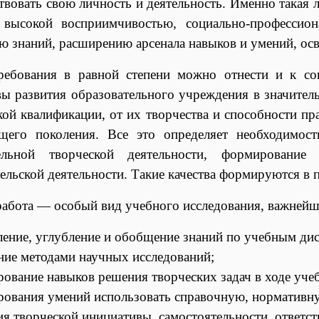
твовать свою личность и деятельность. Именно такая 
 высокой восприимчивостью, социально-профессио
ю знаний, расширению арсенала навыков и умений, ос
ребования в равной степени можно отнести и к сов
вы развития образовательного учреждения в значитель
кой квалификации, от их творчества и способности п
щего поколения. Все это определяет необходимос
тельной творческой деятельности, формирован
ельской деятельности. Такие качества формируются в
работа — особый вид учебного исследования, важнейш
ление, углубление и обобщение знаний по учебным ди
ние методами научных исследований;
ование навыков решения творческих задач в ходе учеб
ования умений использовать справочную, нормативн
ия творческой инициативы, самостоятельности, ответст