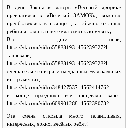
В день Закрытия лагерь «Веселый дворик»
превратился в «Веселый ЗАМОК», вожатые
преобразились в принцесс, а обычно озорные
ребята играли на сцене классическую музыку…
Все дети пели,
https://vk.com/video55888193_456239327?l…
танцевали,
https://vk.com/video55888193_456239328?l…
очень серьезно играли на ударных музыкальных
инструментах,
https://vk.com/video348427537_456241476?…
в конце праздника все танцевали вальс.
https://vk.com/video609901288_456239073?…
Эта смена открыла много талантливых,
интересных, ярких, весёлых ребят!