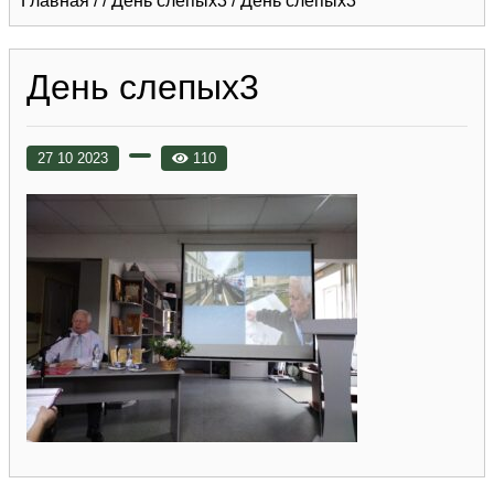
Главная
/
/
День слепых3
/
День слепых3
День слепых3
27 10 2023
110