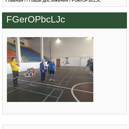
Главная
/
/
Наши достижения
/
FGerOPbcLJc
FGerOPbcLJc