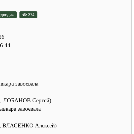
едведи»
374
56
16.44
вкара завоевала
н, ЛОБАНОВ Сергей)
ывкара завоевала
, ВЛАСЕНКО Алексей)