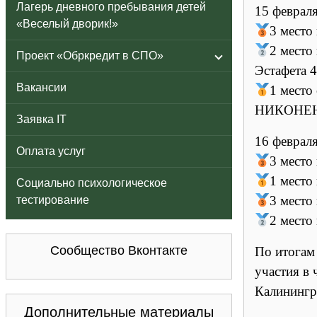
Лагерь дневного пребывания детей
15 феврал
«Веселый дворик!»
3 место
2 место
Проект «Обркредит в СПО»
Эстафета 
Вакансии
1 место
НИКОНЕН
Заявка IT
16 феврал
Оплата услуг
3 место
1 место
Социально психологическое
3 место
тестирование
2 место
Сообщество Вконтакте
По итогам
участия в 
Калинингр
Дополнительные материалы