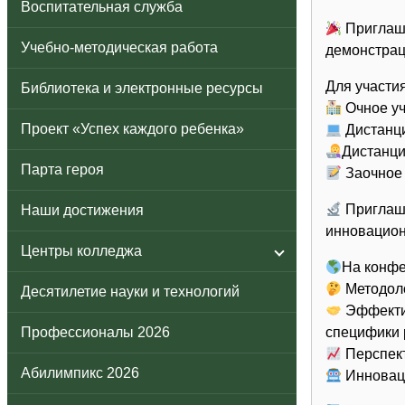
Воспитательная служба
Приглаша
Учебно-методическая работа
демонстрац
Для участи
Библиотека и электронные ресурсы
Очное уч
Проект «Успех каждого ребенка»
Дистанци
Дистанци
Парта героя
Заочное 
Приглаша
Наши достижения
инновацион
Центры колледжа
На конфе
Методоло
Десятилетие науки и технологий
Эффектив
Профессионалы 2026
специфики 
Перспект
Абилимпикс 2026
Инновац