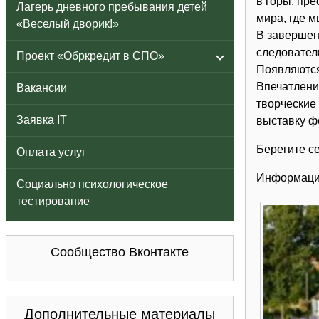
в горы, пр
Лагерь дневного пребывания детей
мира, где м
«Веселый дворик!»
В завершен
следовател
Проект «Обркредит в СПО»
Появляются
Впечатлени
Вакансии
творческие
Заявка IT
выставку ф
Берегите с
Оплата услуг
Информаци
Социально психологическое
тестирование
Сообщество Вконтакте
Дополнительные материалы