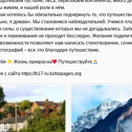
еодолеваем пустыни, леса, пересекаем континенты, много д
ы живем, и нашей роли в нём.
ии хотелось бы обязательно подчеркнуть то, что путешеств
ьно, я думаю». Мы становимся наблюдательней. Учимся пл
 силы, о существовании которых мы не догадывались. Заб
я и переживания не проходят бесследно. Желания поделит
 возможности позволяют нам написать стихотворение, сочин
отографий – все это благодаря путешествию.
ебя
Жизнь прекрасна
Путешествуйте
я с сайта
https://b17-ru.turbopages.org