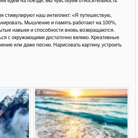
ней едем на поезде, мы чувствуем относительность
ия стимулируют наш интеллект: «Я путешествую,
анировать. Мышление и память работают на 100%,
ытые навыки и способности вновь возвращаются.
ься с окружающими достаточно велико. Креативные
ение или даже песню. Нарисовать картину, устроить