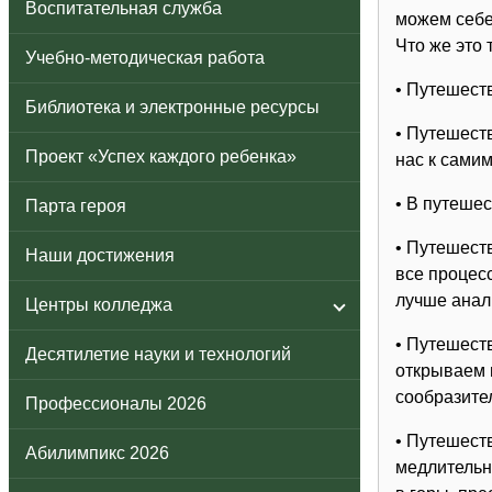
Воспитательная служба
можем себе
Что же это 
Учебно-методическая работа
• Путешест
Библиотека и электронные ресурсы
• Путешест
Проект «Успех каждого ребенка»
нас к самим
• В путеше
Парта героя
• Путешеств
Наши достижения
все процес
лучше анал
Центры колледжа
• Путешест
Десятилетие науки и технологий
открываем 
сообразите
Профессионалы 2026
• Путешест
Абилимпикс 2026
медлительн