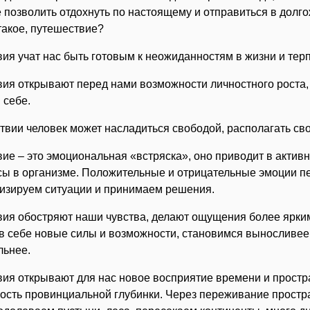
 позволить отдохнуть по настоящему и отправиться в долг
такое, путешествие?
вия учат нас быть готовым к неожиданностям в жизни и тер
вия открывают перед нами возможности личностного роста
 себе.
ствии человек может насладиться свободой, располагать с
ие – это эмоциональная «встряска», оно приводит в активн
сы в организме. Положительные и отрицательные эмоции п
изируем ситуации и принимаем решения.
вия обостряют наши чувства, делают ощущения более ярки
в себе новые силы и возможности, становимся выносливее
льнее.
вия открывают для нас новое восприятие времени и простр
ость провинциальной глубинки. Через переживание простра