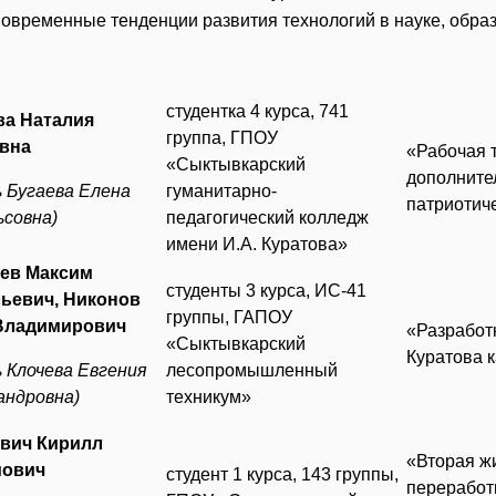
Современные тенденции развития технологий в науке, обра
студентка 4 курса, 741
а Наталия
группа, ГПОУ
вна
«Рабочая 
«Сыктывкарский
дополните
ь Бугаева Елена
гуманитарно-
патриотич
ьсовна)
педагогический колледж
имени И.А. Куратова»
ев Максим
студенты 3 курса, ИС-41
ьевич, Никонов
группы, ГАПОУ
Владимирович
«Разработ
«Сыктывкарский
Куратова 
ь Клочева Евгения
лесопромышленный
андровна)
техникум»
вич Кирилл
«Вторая ж
мович
студент 1 курса, 143 группы,
переработ