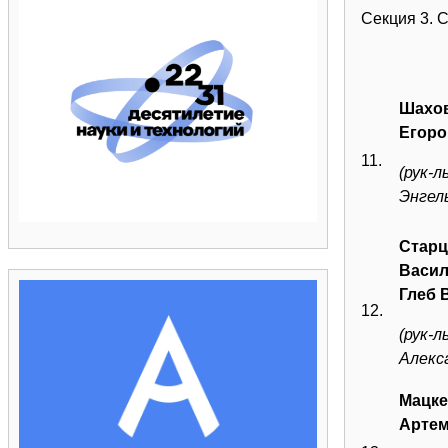
Секция 3. 
Шахов
Егоро
11.
(рук-л
Энгел
Старц
Васил
Глеб 
12.
(рук-л
Алекс
Мацке
Арте