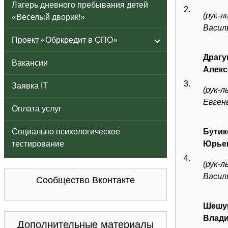
Лагерь дневного пребывания детей
2.
(рук-л
«Веселый дворик!»
Васил
Проект «Обркредит в СПО»
Драгу
Вакансии
Алекс
3.
Заявка IT
(рук-л
Евген
Оплата услуг
Социально психологическое
Бутик
тестирование
Юрье
4.
(рук-л
Васил
Сообщество Вконтакте
Шешук
Влад
Дополнительные материалы