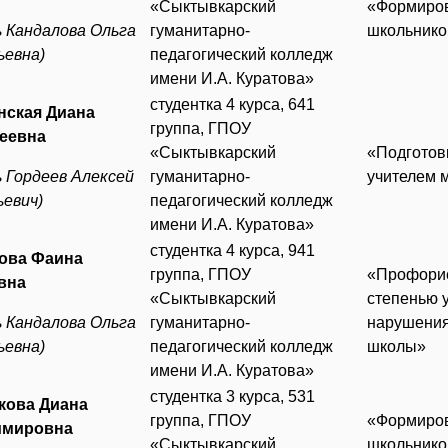
«Сыктывкарский
«Формиров
ь
Кандалова Ольга
гуманитарно-
школьнико
ьевна)
педагогический колледж
имени И.А. Куратова»
студентка 4 курса, 641
нская Диана
группа, ГПОУ
еевна
«Сыктывкарский
«Подготов
ь Гордеев Алексей
гуманитарно-
учителем 
ьевич)
педагогический колледж
имени И.А. Куратова»
студентка 4 курса, 941
ова Фаина
группа, ГПОУ
«Профорие
вна
«Сыктывкарский
степенью 
ь Кандалова Ольга
гуманитарно-
нарушения
ьевна)
педагогический колледж
школы»
имени И.А. Куратова»
студентка 3 курса, 531
ова Диана
группа, ГПОУ
«Формиров
имировна
«Сыктывкарский
школьнико