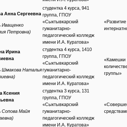
студентка 4 курса, 941
а Анна Сергеевна
группа, ГПОУ
«Сыктывкарский
«Развитие
ь Иващенко
гуманитарно-
интернатн
ия Петровна)
педагогический колледж
имени И.А. Куратова»
студентка 4 курса, 1410
на Ирина
группа, ГПОУ
иевна
«Камешки 
«Сыктывкарский
количеств
ль Шмакова Наталья
гуманитарно-
группы»
иевна)
педагогический колледж
имени И.А. Куратова»
студентка 3 курса, 131
а Ксения
группа, ГПОУ
ьевна
«Сыктывкарский
«Совершен
ь Сопова Майя
гуманитарно-
средствам
аевна)
педагогический колледж
имени И.А. Куратова»