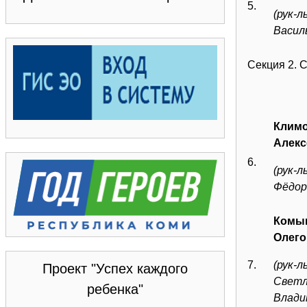
5.
(рук-л
Васил
Секция 2. 
Климо
Алекс
6.
(рук-
Фёдор
Комы
Олего
7.
(рук-
Проект "Успех каждого
Светл
ребенка"
Влади