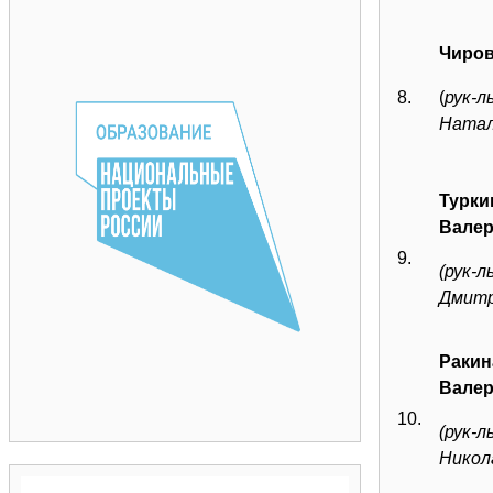
Чиров
8.
(
рук-л
Натал
Турки
Валер
9.
(рук-
Дмитр
Ракин
Валер
10.
(рук-л
Никол