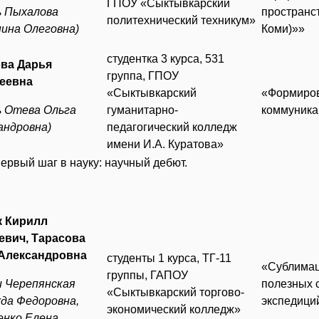
ГПОУ «Сыктывкарский
ль Пыхалова
пространс
политехнический техникум»
ина Олеговна)
Коми)»»
студентка 3 курса, 531
ва Дарья
группа, ГПОУ
еевна
«Сыктывкарский
«Формиров
ль Отева Ольга
гуманитарно-
коммуника
андровна)
педагогический колледж
имени И.А. Куратова»
Первый шаг в науку: научный дебют.
 Кирилл
евич, Тарасова
Александровна
студенты 1 курса, ТГ-11
«Сублимац
группы, ГАПОУ
и Черепянская
полезных с
«Сыктывкарский торгово-
да Федоровна,
экспедици
экономический колледж»
енко Елена