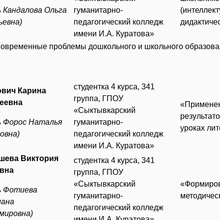
ь Кандалова Ольга
гуманитарно-
(интеллек
ьевна)
педагогический колледж
дидактиче
имени И.А. Куратова»
Современные проблемы дошкольного и школьного образова
студентка 4 курса, 341
вич Карина
группа, ГПОУ
еевна
«Применен
«Сыктывкарский
результат
ль Форос Наталья
гуманитарно-
уроках ли
овна)
педагогический колледж
имени И.А. Куратова»
шева Виктория
студентка 4 курса, 341
вна
группа, ГПОУ
«Сыктывкарский
«Формиров
ль Фотиева
гуманитарно-
методичес
ана
педагогический колледж
мировна)
имени И.А. Куратова»