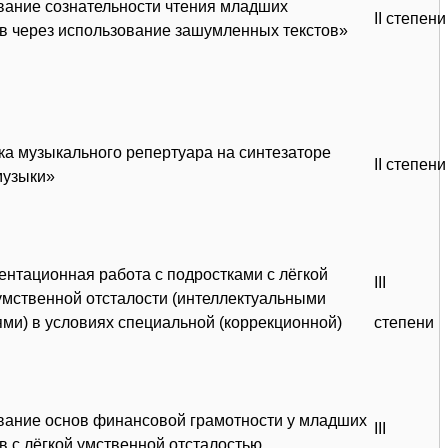
ание сознательности чтения младших
II степени
в через использование зашумленных текстов»
ка музыкального репертуара на синтезаторе
II степени
музыки»
нтационная работа с подростками с лёгкой
III
умственной отсталости (интеллектуальными
ми) в условиях специальной (коррекционной)
степени
ание основ финансовой грамотности у младших
III
в с лёгкой умственной отсталостью