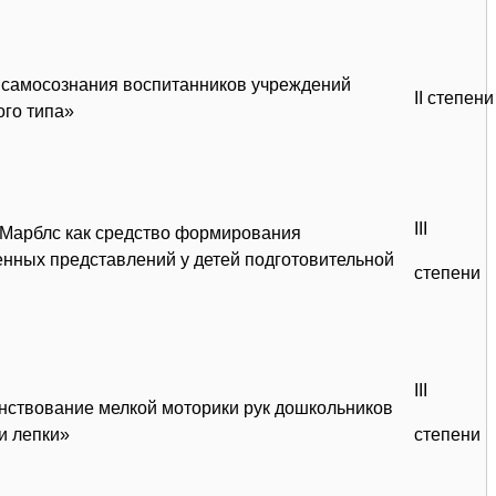
 самосознания воспитанников учреждений
II степени
ого типа»
III
Марблс как средство формирования
енных представлений у детей подготовительной
степени
III
ствование мелкой моторики рук дошкольников
и лепки»
степени