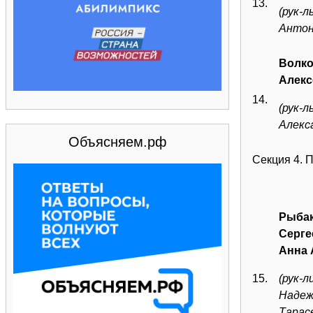
13.
(рук-
Антон
Волко
Алекс
14.
(рук-
Алекс
Объясняем.рф
Секция 4. 
Рыбак
Серге
Анна 
15.
(рук-л
Надеж
Тарас