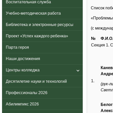
Воспитательная служба
Список поб
Учебно-методическая работа
«Проблемы 
Библиотека и электронные ресурсы
(с междуна
Проект «Успех каждого ребенка»
№
Ф.И.О
Секция 1. 
Парта героя
Наши достижения
Канев
Центры колледжа
Андр
1.
Десятилетие науки и технологий
(рук-
Светл
Профессионалы 2026
Абилимпикс 2026
Белог
Алекс