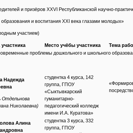
едителей и призёров XХVI Республиканской научно-практи
образования и воспитания XXI века глазами молодых»
родным участием)
. участника
Место учёбы участника
Тема раб
Современные проблемы дошкольного и школьного образова
студентка 4 курса, 142
а Надежда
«Формиров
группа, ГПОУ
еевна
посредств
«Сыктывкарский
ль Отдельнова
гуманитарно-
ана Николаевна)
педагогический колледж
имени И.А. Куратова»
студентка 3 курса, 332
олова Алина
группа, ГПОУ
андровна