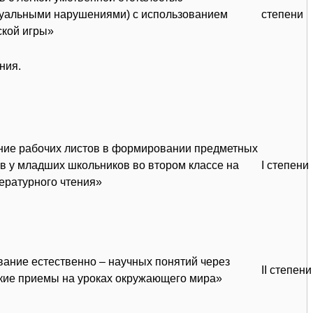
туальными нарушениями) с использованием
степени
ской игры»
ния.
ие рабочих листов в формировании предметных
ов у младших школьников во втором классе на
I степени
тературного чтения»
ание естественно – научных понятий через
II степени
кие приемы на уроках окружающего мира»