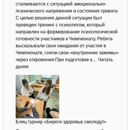
сталкиваются с ситуацией эмоционально-
психического напряжения и состояния тревоги.
С целью решения данной ситуации был
проведен тренинг с психологом, который
направлен на формирование психологической
готовности участников к Чемпионату. Ребята
высказывали свои ожидания от участия в
Чемпионате, сняли свои «внутренние зажимы»
через откровения.При подготовке к…
Читать
:
далее
Работа
психолога
с
участниками
Чемпионата
по
профессиональному
Блиц турнир «Береги здоровье смолоду!»
мастерству
«Профессионалы»