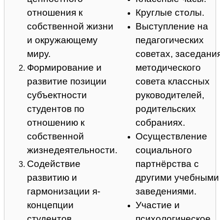
отношения к
Круглые столы.
собственной жизни
Выступление на
и окружающему
педагогических
миру.
советах, заседани
Формирование и
методического
развитие позиции
совета классных
субъектности
руководителей,
студентов по
родительских
отношению к
собраниях.
собственной
Осуществление
жизнедеятельности.
социального
Содействие
партнёрства с
развитию и
другими учебными
гармонизации я-
заведениями.
концепции
Участие и
студентов.
психологическое