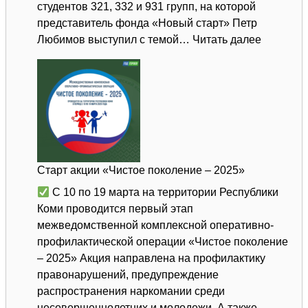
студентов 321, 332 и 931 групп, на которой
представитель фонда «Новый старт» Петр
:
Любимов выступил с темой…
Читать далее
Чистое
поколени
СГПК
принима
участие
в
первом
Старт акции «Чистое поколение – 2025»
этапе
межведо
С 10 по 19 марта на территории Республики
комплек
Коми проводится первый этап
оператив
межведомственной комплексной оперативно-
профила
профилактической операции «Чистое поколение
операци
– 2025» Акция направлена на профилактику
правонарушений, предупреждение
распространения наркомании среди
несовершеннолетних и молодежи. А также