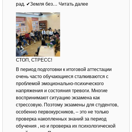
:
рад. ✔Земля без…
Читать далее
Мастер-
класс
«Мой
дом
—
моя
крепость!»
СТОП, СТРЕСС!
В период подготовки к итоговой аттестации
очень часто обучающиеся сталкиваются с
проблемой эмоционально-психического
напряжения и состояния тревоги. Многие
воспринимают ситуацию экзамена как
стрессовую. Поэтому экзамены для студентов,
особенно первокурсников, – это не только
проверка накопленных знаний за период
обучения , но и проверка их психологической