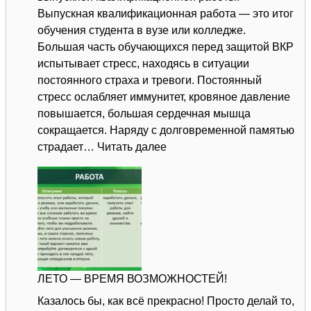
Выпускная квалификационная работа — это итог
обучения студента в вузе или колледже.
Большая часть обучающихся перед защитой ВКР
испытывает стресс, находясь в ситуации
постоянного страха и тревоги. Постоянный
стресс ослабляет иммунитет, кровяное давление
повышается, большая сердечная мышца
сокращается. Наряду с долговременной памятью
:
страдает…
Читать далее
Психологический
тренинг
снятия
напряжения
и
беспокойства
у
ЛЕТО — ВРЕМЯ ВОЗМОЖНОСТЕЙ!
студентов
Казалось бы, как всё прекрасно! Просто делай то,