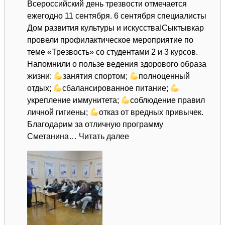
Всероссийский день трезвости отмечается
ежегодно 11 сентября. 6 сентября специалисты
Дом развития культуры и искусстваIСыктывкар
провели профилактическое мероприятие по
теме «Трезвость» со студентами 2 и 3 курсов.
Напомнили о пользе ведения здорового образа
жизни:
занятия спортом;
полноценный
отдых;
сбалансированное питание;
укрепление иммунитета;
соблюдение правил
личной гигиены;
отказ от вредных привычек.
Благодарим за отличную программу
:
Сметанина…
Читать далее
Всероссийский
день
трезвости
отмечается
ежегодно
11
сентября.