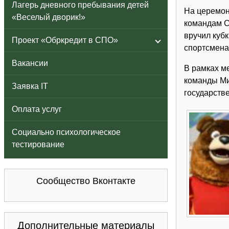
Лагерь дневного пребывания детей
На церемон
«Веселый дворик!»
командам С
вручил куб
Проект «Обркредит в СПО»
спортсмена
Вакансии
В рамках м
команды Ми
Заявка IT
государств
Оплата услуг
Социально психологическое
тестирование
Сообщество Вконтакте
Дополнительные материалы