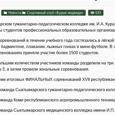
Новости
Спортивный клуб «Бурые медведи»
633
рском гуманитарно-педагогическом колледже им. И.А. Кура
ы студентов профессиональных образовательных организаци
оревнований в течение учебного года состязались в лёгкой 
, бадминтоне, плавании, лыжных гонках и мини-футболе. В 
ревнованиях приняли участие более 1500 студентов.
большим количеством участников команды разделили на три
№ 3, а затем провели зональные соревнования.
ми итоговых ФИНАЛЬНЫХ соревнований XVII республиканс
команда Сыктывкарского гуманитарно-педагогического колл
команда Коми республиканского агропромышленного техник
команда Сыктывкарского медицинского колледжа имени И.П.