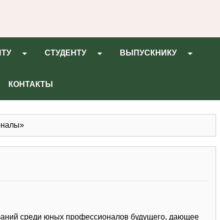
НТУ
СТУДЕНТУ
ВЫПУСКНИКУ
КОНТАКТЫ
оналы»
заний среди юных профессионалов будущего, дающее