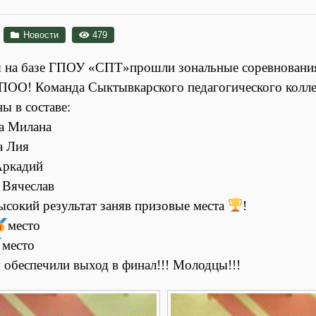
Новости
479
я на базе ГПОУ «СПТ»прошли зональные соревнования 
 ПОО! Команда Сыктывкарского педагогического колл
ы в составе:
а Милана
а Лия
Аркадий
Вячеслав
ысокий результат заняв призовые места
!
место
место
 обеспечили выход в финал!!! Молодцы!!!