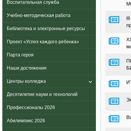
Воспитательная служба
М
Учебно-методическая работа
I
п
Библиотека и электронные ресурсы
X
Проект «Успех каждого ребенка»
м
Парта героя
П
Наши достижения
Б
Центры колледжа
И
Десятилетие науки и технологий
Э
Профессионалы 2026
В
Абилимпикс 2026