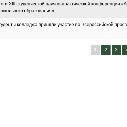
тоги XIII студенческой научно-практической конференции 
ошкольного образования»
туденты колледжа приняли участие во Всероссийской просв
1
2
3