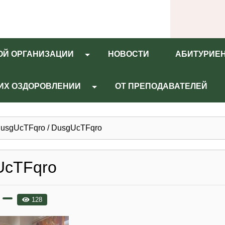
ОЙ ОРГАНИЗАЦИИ
НОВОСТИ
АБИТУРИЕ
 ИХ ОЗДОРОВЛЕНИИ
ОТ ПРЕПОДАВАТЕЛЕЙ
usgUcTFqro
/
DusgUcTFqro
UcTFqro
128