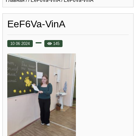
Главная
/
/
EeF6Va-VinA
/
EeF6Va-VinA
EeF6Va-VinA
10 06 2024
145