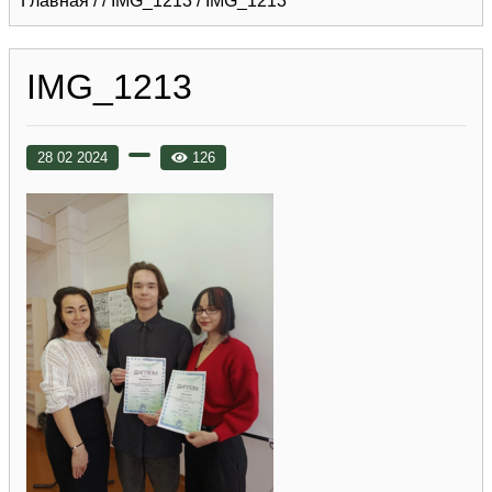
Главная
/
/
IMG_1213
/
IMG_1213
IMG_1213
28 02 2024
126