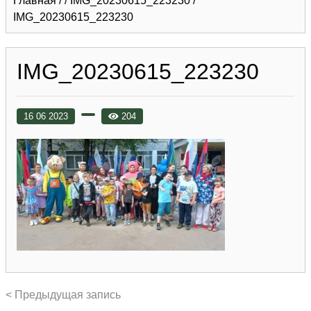
Главная
/
/
IMG_20230615_223230
/
IMG_20230615_223230
IMG_20230615_223230
16 06 2023
204
< Предыдущая запись