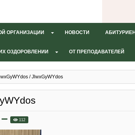
ОЙ ОРГАНИЗАЦИИ
НОВОСТИ
АБИТУРИЕ
 ИХ ОЗДОРОВЛЕНИИ
ОТ ПРЕПОДАВАТЕЛЕЙ
lwxGyWYdos
/
JlwxGyWYdos
GyWYdos
112