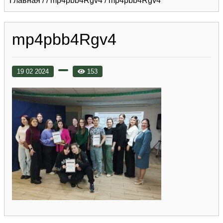
Главная
/
/
mp4pbb4Rgv4
/
mp4pbb4Rgv4
mp4pbb4Rgv4
19 02 2024
153