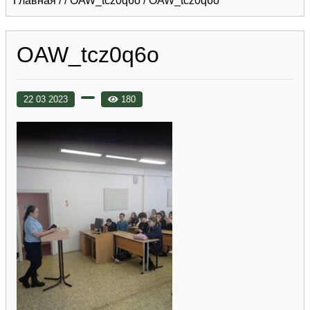
Главная
/
/
OAW_tcz0q6o
/
OAW_tcz0q6o
OAW_tcz0q6o
22 03 2023
180