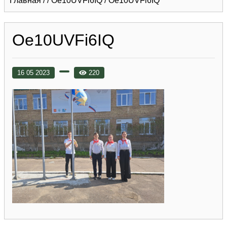
Главная
/
/
Oe10UVFi6IQ
/
Oe10UVFi6IQ
Oe10UVFi6IQ
16 05 2023
220