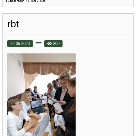
Главная
/
/
rbt
/
rbt
rbt
22 05 2023
200