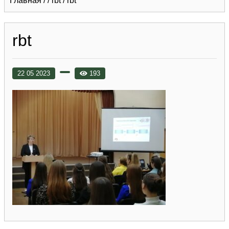
Главная
/
/
rbt
/
rbt
rbt
22 05 2023
193