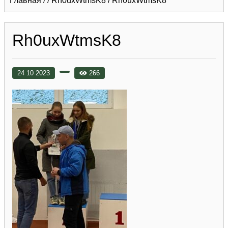
Главная
/
/
Rh0uxWtmsK8
/
Rh0uxWtmsK8
Rh0uxWtmsK8
24 10 2023
266