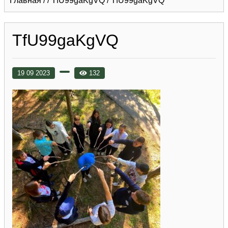
Главная
/
/
TfU99gaKgVQ
/
TfU99gaKgVQ
TfU99gaKgVQ
19 09 2023
132