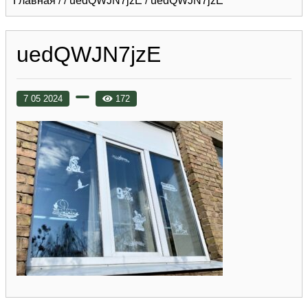
Главная
/
/
uedQWJN7jzE
/
uedQWJN7jzE
uedQWJN7jzE
7 05 2024
172