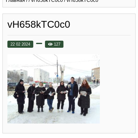
Главная
/
/
vH658kTC0c0
/
vH658kTC0c0
vH658kTC0c0
22 02 2024
127