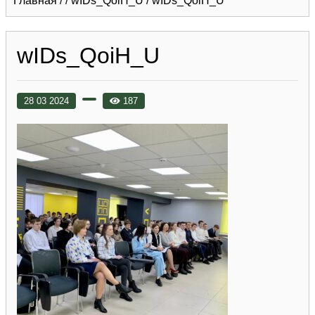
Главная
/
/
wIDs_QoiH_U
/
wIDs_QoiH_U
wIDs_QoiH_U
28 03 2024
187