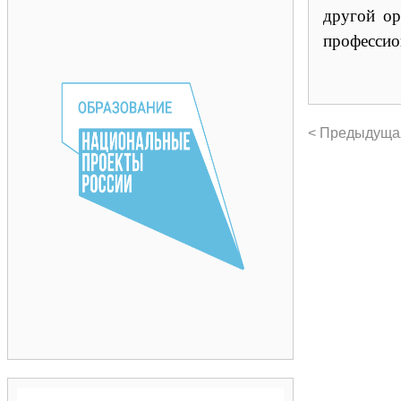
другой ор
профессио
< Предыдуща