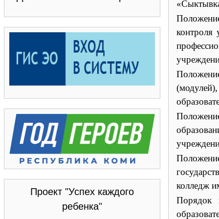
«Сыктывка
Положени
контроля 
професси
учреждени
Положени
(модулей
образоват
Положение
образова
учреждени
Положени
государст
колледж и
Проект "Успех каждого
Порядок 
ребенка"
образоват