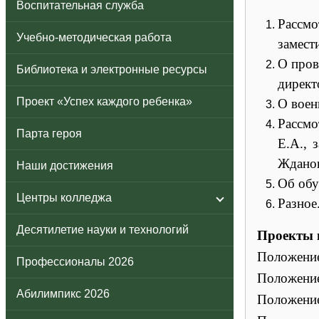
Воспитательная служба
Рассм
Учебно-методическая работа
замест
О пров
Библиотека и электронные ресурсы
директ
Проект «Успех каждого ребенка»
О воен
Рассмо
Парта героя
Е.А., 
Жданов
Наши достижения
Об обу
Центры колледжа
Разное
Десятилетие науки и технологий
Проекты 
Положение
Профессионалы 2026
Положение
Абилимпикс 2026
Положение