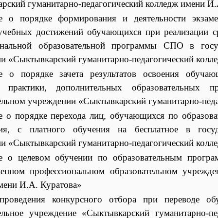
рский гуманитарно-педагогический колледж имени И.
е о порядке формирования и деятельности экзаме
учебных достижений обучающихся при реализации с
ональной образовательной программы СПО в госуд
и «Сыктывкарский гуманитарно-педагогический колле
е о порядке зачета результатов освоения обучаю
), практики, дополнительных образовательных п
ельном учреждении «Сыктывкарский гуманитарно-педа
 о порядке перехода лиц, обучающихся по образов
ния, с платного обучения на бесплатное в госуд
и «Сыктывкарский гуманитарно-педагогический колле
е о целевом обучении по образовательным програм
венном профессиональном образовательном учрежде
мени И.А. Куратова»
проведения конкурсного отбора при переводе обу
ельное учреждение «Сыктывкарский гуманитарно-п