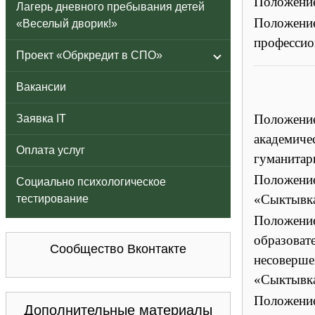
Положение
Лагерь дневного пребывания детей
Положение
«Веселый дворик!»
професси
Проект «Обркредит в СПО»
Вакансии
Положени
Заявка IT
академич
Оплата услуг
гуманитар
Положение
Социально психологическое
«Сыктывка
тестирование
Положени
образова
Сообщество Вконтакте
несоверш
«Сыктывка
Положени
Дополнительные материалы